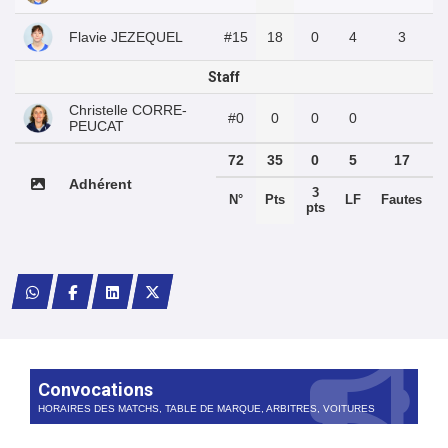
Flavie JEZEQUEL
#15
18
0
4
3
Staff
Christelle CORRE-
#0
0
0
0
PEUCAT
72
35
0
5
17
Adhérent
3
N°
Pts
LF
Fautes
pts
Convocations
HORAIRES DES MATCHS, TABLE DE MARQUE, ARBITRES, VOITURES