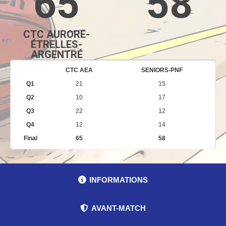
65
58
CTC AURORE-
ÉTRELLES-
ARGENTRÉ
CTC AEA
SENIORS-PNF
Q1
21
15
Q2
10
17
Q3
22
12
Q4
12
14
Final
65
58
INFORMATIONS
AVANT-MATCH