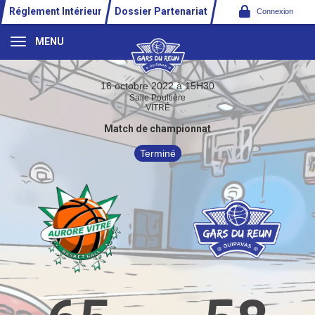
Panneau de gestion des cookies
Réglement Intérieur
Dossier Partenariat
Connexion
MENU
16 octobre 2022 à 15H30
Salle Poultière
VITRÉ
Match de championnat
Terminé