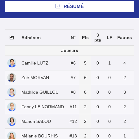
RÉSUMÉ
3
Adhérent
N°
Pts
LF
Fautes
pts
Joueurs
Camille LUTZ
#6
5
0
1
4
Zoé MORVAN
#7
6
0
0
2
Mathilde GUILLOU
#8
0
0
0
3
Fanny LE NORMAND
#11
2
0
0
2
Manon SALOU
#12
2
0
0
2
Mélanie BOURHIS
#13
2
0
0
1