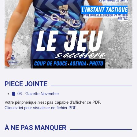
PIÈCE JOINTE
03 - Gazette Novembre
Votre périphérique n'est pas capable d'afficher ce PDF.
Cliquez ici pour visualiser ce fichier PDF
À NE PAS MANQUER
LICENCES SAISON 2026/2027 📝
GAZETTE #10 📰
GAZETTE #9 📰