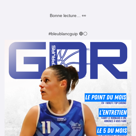
Bonne lecture… 👀
#bleublancguip 🔵⚪️