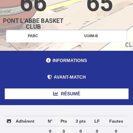
66
65
PONT L'ABBE BASKET
CLUB
PABC
U18M-B
INFORMATIONS
AVANT-MATCH
RÉSUMÉ
Adhérent
N°
Pts
3 pts
LF
Fautes
0
0
0
0
0