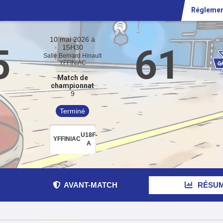
Réglement
10 mai 2026 à
5
61
15H30
Salle Bernard Hinault
YFFINIAC
Match de
championnat
9
Terminé
1
U18F-
YFFINIAC
A
AVANT-MATCH
RÉSU