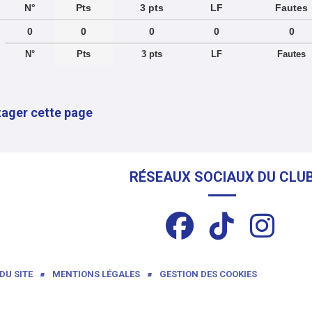
N°
Pts
3 pts
LF
Fautes
0
0
0
0
0
N°
Pts
3 pts
LF
Fautes
tager cette page
RÉSEAUX SOCIAUX DU CLU
DU SITE
MENTIONS LÉGALES
GESTION DES COOKIES