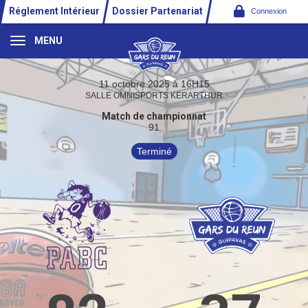
Panneau de gestion des cookies
Réglement Intérieur
Dossier Partenariat
Connexion
MENU
11 octobre 2025 à 16H15
SALLE OMNISPORTS KERARTHUR
Match de championnat
91
Terminé