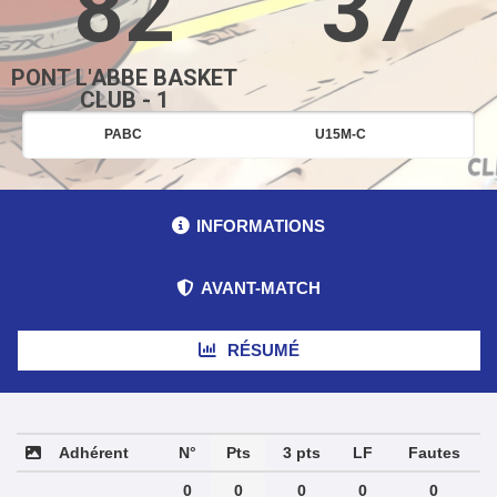
82
37
PONT L'ABBE BASKET
CLUB - 1
PABC
U15M-C
INFORMATIONS
AVANT-MATCH
RÉSUMÉ
Adhérent
N°
Pts
3 pts
LF
Fautes
0
0
0
0
0