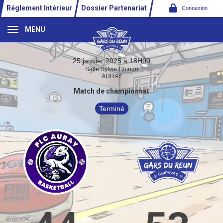
Panneau de gestion des cookies
Réglement Intérieur
Dossier Partenariat
Connexion
MENU
25 janvier 2025 à 18H00
Salle Sylvie Guingo
AURAY
Match de championnat
Terminé