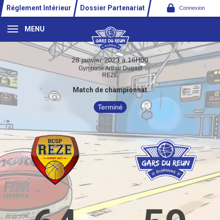
Panneau de gestion des cookies
Réglement Intérieur
Dossier Partenariat
Connexion
MENU
28 janvier 2023 à 16H00
Gymnase Arthur Dugast
REZÉ
Match de championnat
Terminé