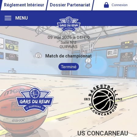
Panneau de gestion des cookies
Réglement Intérieur
Dossier Partenariat
Connexion
MENU
09 mai 2026 à 14H00
Salle N°2
GUIPAVAS
Match de championnat
Terminé
US CONCARNEAU