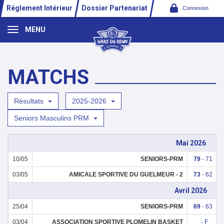
Panneau de gestion des cookies
Réglement Intérieur
Dossier Partenariat
Connexion
MENU
MATCHS
Résultats
2025-2026
Seniors Masculins PRM
Mai 2026
10/05
SENIORS-PRM
79
- 71
03/05
AMICALE SPORTIVE DU GUELMEUR - 2
73
- 62
Avril 2026
25/04
SENIORS-PRM
69
- 63
03/04
ASSOCIATION SPORTIVE PLOMELIN BASKET
- F