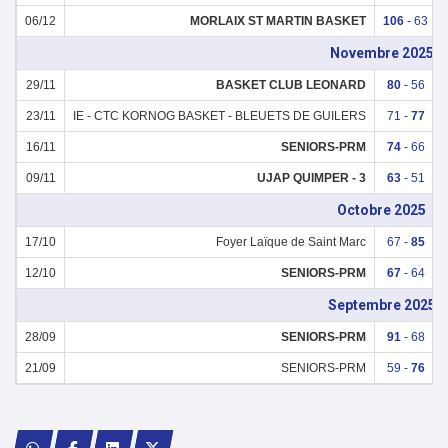
06/12
MORLAIX ST MARTIN BASKET
106
- 63
Novembre 2025
29/11
BASKET CLUB LEONARD
80
- 56
23/11
IE - CTC KORNOG BASKET - BLEUETS DE GUILERS
71 -
77
16/11
SENIORS-PRM
74
- 66
09/11
UJAP QUIMPER - 3
63
- 51
Octobre 2025
17/10
Foyer Laïque de Saint Marc
67 -
85
12/10
SENIORS-PRM
67
- 64
Septembre 2025
28/09
SENIORS-PRM
91
- 68
21/09
SENIORS-PRM
59 -
76