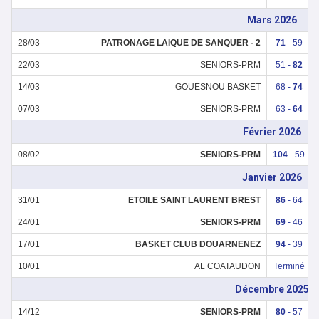
Mars 2026
28/03
PATRONAGE LAÏQUE DE SANQUER - 2
71
- 59
22/03
SENIORS-PRM
51 -
82
14/03
GOUESNOU BASKET
68 -
74
07/03
SENIORS-PRM
63 -
64
Février 2026
08/02
SENIORS-PRM
104
- 59
Janvier 2026
31/01
ETOILE SAINT LAURENT BREST
86
- 64
24/01
SENIORS-PRM
69
- 46
17/01
BASKET CLUB DOUARNENEZ
94
- 39
10/01
AL COATAUDON
Terminé
Décembre 2025
14/12
SENIORS-PRM
80
- 57