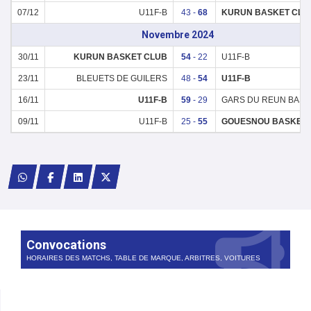
07/12
U11F-B
43 -
68
KURUN BASKET CLU
Novembre 2024
30/11
KURUN BASKET CLUB
54
- 22
U11F-B
23/11
BLEUETS DE GUILERS
48 -
54
U11F-B
16/11
U11F-B
59
- 29
GARS DU REUN BASKE
09/11
U11F-B
25 -
55
GOUESNOU BASKET
Convocations
HORAIRES DES MATCHS, TABLE DE MARQUE, ARBITRES, VOITURES