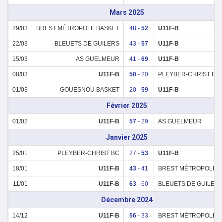
Mars 2025
29/03
BREST MÉTROPOLE BASKET
48 -
52
U11F-B
22/03
BLEUETS DE GUILERS
43 -
57
U11F-B
15/03
AS GUELMEUR
41 -
69
U11F-B
08/03
U11F-B
50
- 20
PLEYBER-CHRIST BC
01/03
GOUESNOU BASKET
20 -
59
U11F-B
Février 2025
01/02
U11F-B
57
- 29
AS GUELMEUR
Janvier 2025
25/01
PLEYBER-CHRIST BC
27 -
53
U11F-B
18/01
U11F-B
43
- 41
BREST MÉTROPOLE 
11/01
U11F-B
63
- 60
BLEUETS DE GUILER
Décembre 2024
14/12
U11F-B
56
- 33
BREST MÉTROPOLE 