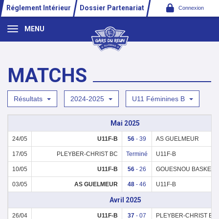
Panneau de gestion des cookies
Réglement Intérieur
Dossier Partenariat
Connexion
MENU
MATCHS
Résultats
2024-2025
U11 Féminines B
Mai 2025
24/05
U11F-B
56
- 39
AS GUELMEUR
17/05
PLEYBER-CHRIST BC
Terminé
U11F-B
10/05
U11F-B
56
- 26
GOUESNOU BASKET
03/05
AS GUELMEUR
48
- 46
U11F-B
Avril 2025
26/04
U11F-B
37
- 07
PLEYBER-CHRIST BC